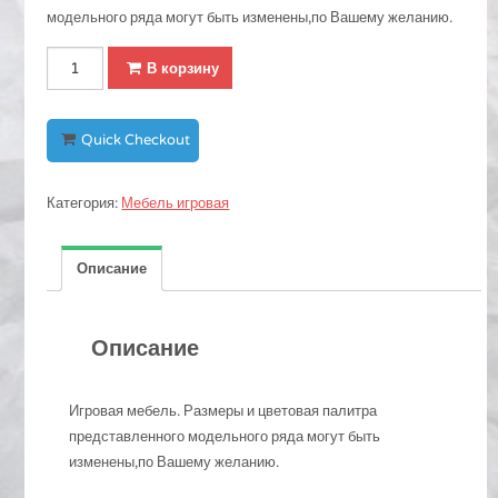
модельного ряда могут быть изменены,по Вашему желанию.
Количество
В корзину
Игровая
мебель.
Размеры
Quick Checkout
и
цветовая
Категория:
Мебель игровая
палитра
представленного
модельного
Описание
ряда
могут
быть
Описание
изменены,по
Вашему
Игровая мебель. Размеры и цветовая палитра
желанию.
представленного модельного ряда могут быть
изменены,по Вашему желанию.