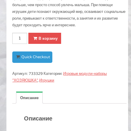
больше, чем просто способ увлечь малыша. При помощи
игрушек дети познают окружающий мир, осваивают социальные
роли, привыкают к ответственности, а занятия и их развитие
будет проходить ярче и интереснее.
Количество
В корзину
Игровой
набор
"Мамина
Quick Checkout
помощница",
8
Артикул:
733329
Категории:
Игровые модули-наборы
предметов
"ХОЗЯЮШКА"
,
Игрушки
Описание
Описание