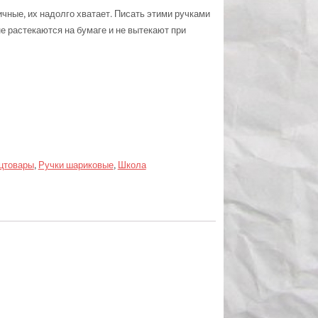
ные, их надолго хватает. Писать этими ручками
не растекаются на бумаге и не вытекают при
цтовары
,
Ручки шариковые
,
Школа