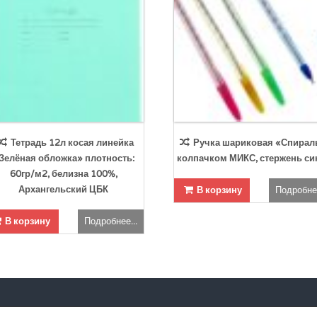
Тетрадь 12л косая линейка
Ручка шариковая «Спирал
Зелёная обложка» плотность:
колпачком МИКС, стержень си
60гр/м2, белизна 100%,
Архангельский ЦБК
В корзину
Подробнее
В корзину
Подробнее...