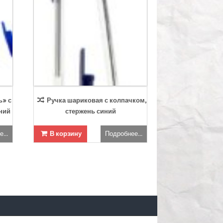
ь» с
Ручка шариковая с колпачком,
ний
стержень синий
...
В корзину
Подробнее...