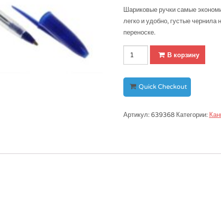
Шариковые ручки самые экономич
легко и удобно, густые чернила 
переноске.
Количество
В корзину
Ручка
шариковая,
стержень
Quick Checkout
синий
Артикул:
639368
Категории:
Кан