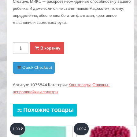
Creative, МИКС — раскроет неожиданные способности у вашего
ребёнка. И даже если он не станет новым Рафаэлем, то ему,
определённо, обеспечена богатая фантазия, креативное
мышление и «золотые» руки.
Количество
В корзину
Стакан-
непроливайка
Creative,
Quick Checkout
МИКС
Артикул:
1035844
Категории:
Канцтовары
,
Стаканы-
непроливайки и палитры
Похожие товары
1.00
₽
1.00
₽