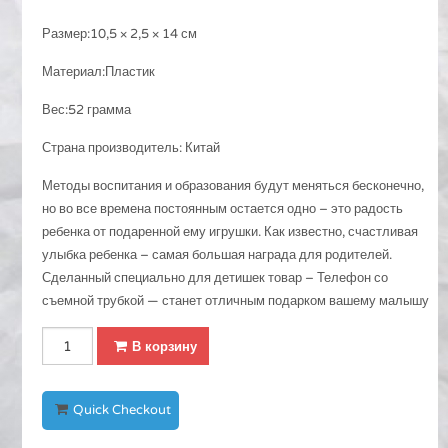
Размер:10,5 × 2,5 × 14 см
Материал:Пластик
Вес:52 грамма
Страна производитель: Китай
Методы воспитания и образования будут меняться бесконечно,
но во все времена постоянным остается одно – это радость
ребенка от подаренной ему игрушки. Как известно, счастливая
улыбка ребенка – самая большая награда для родителей.
Сделанный специально для детишек товар – Телефон со
съемной трубкой — станет отличным подарком вашему малышу
Количество
В корзину
Телефон
со
съемной
Quick Checkout
трубкой